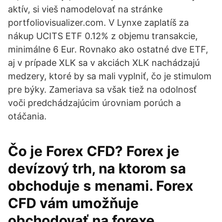
aktív, si vieš namodelovať na stránke
portfoliovisualizer.com. V Lynxe zaplatíš za
nákup UCITS ETF 0.12% z objemu transakcie,
minimálne 6 Eur. Rovnako ako ostatné dve ETF,
aj v prípade XLK sa v akciách XLK nachádzajú
medzery, ktoré by sa mali vyplniť, čo je stimulom
pre býky. Zameriava sa však tiež na odolnosť
voči predchádzajúcim úrovniam porúch a
otáčania.
Čo je Forex CFD? Forex je
devízový trh, na ktorom sa
obchoduje s menami. Forex
CFD vám umožňuje
obchodovať na forexe