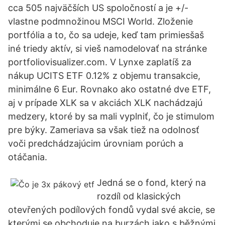
cca 505 najväčších US spoločností a je +/-
vlastne podmnožinou MSCI World. Zloženie
portfólia a to, čo sa udeje, keď tam primiesšaš
iné triedy aktív, si vieš namodelovať na stránke
portfoliovisualizer.com. V Lynxe zaplatíš za
nákup UCITS ETF 0.12% z objemu transakcie,
minimálne 6 Eur. Rovnako ako ostatné dve ETF,
aj v prípade XLK sa v akciách XLK nachádzajú
medzery, ktoré by sa mali vyplniť, čo je stimulom
pre býky. Zameriava sa však tiež na odolnosť
voči predchádzajúcim úrovniam porúch a
otáčania.
Jedná se o fond, který na
rozdíl od klasických
otevřených podílových fondů vydal své akcie, se
kterými se obchoduje na burzách jako s běžnými