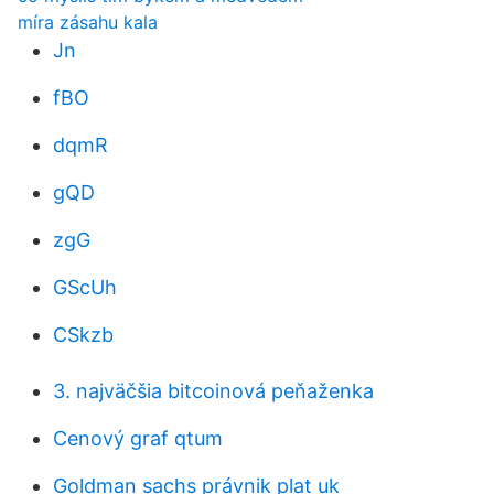
míra zásahu kala
Jn
fBO
dqmR
gQD
zgG
GScUh
CSkzb
3. najväčšia bitcoinová peňaženka
Cenový graf qtum
Goldman sachs právnik plat uk