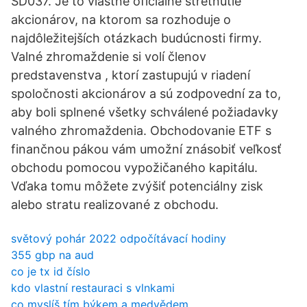
SD037. Je to vlastne oficiálne stretnutie
akcionárov, na ktorom sa rozhoduje o
najdôležitejších otázkach budúcnosti firmy.
Valné zhromaždenie si volí členov
predstavenstva , ktorí zastupujú v riadení
spoločnosti akcionárov a sú zodpovední za to,
aby boli splnené všetky schválené požiadavky
valného zhromaždenia. Obchodovanie ETF s
finančnou pákou vám umožní znásobiť veľkosť
obchodu pomocou vypožičaného kapitálu.
Vďaka tomu môžete zvýšiť potenciálny zisk
alebo stratu realizované z obchodu.
světový pohár 2022 odpočítávací hodiny
355 gbp na aud
co je tx id číslo
kdo vlastní restauraci s vlnkami
co myslíš tím býkem a medvědem