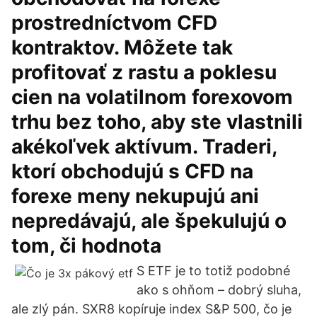
prostredníctvom CFD
kontraktov. Môžete tak
profitovať z rastu a poklesu
cien na volatilnom forexovom
trhu bez toho, aby ste vlastnili
akékoľvek aktívum. Traderi,
ktorí obchodujú s CFD na
forexe meny nekupujú ani
nepredávajú, ale špekulujú o
tom, či hodnota
S ETF je to totiž podobné
ako s ohňom – dobrý sluha,
ale zlý pán. SXR8 kopíruje index S&P 500, čo je