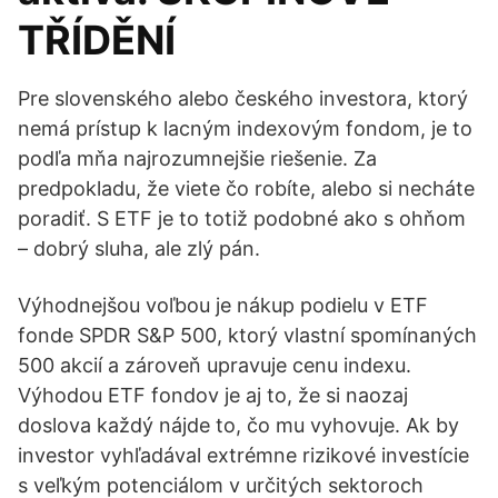
TŘÍDĚNÍ
Pre slovenského alebo českého investora, ktorý
nemá prístup k lacným indexovým fondom, je to
podľa mňa najrozumnejšie riešenie. Za
predpokladu, že viete čo robíte, alebo si necháte
poradiť. S ETF je to totiž podobné ako s ohňom
– dobrý sluha, ale zlý pán.
Výhodnejšou voľbou je nákup podielu v ETF
fonde SPDR S&P 500, ktorý vlastní spomínaných
500 akcií a zároveň upravuje cenu indexu.
Výhodou ETF fondov je aj to, že si naozaj
doslova každý nájde to, čo mu vyhovuje. Ak by
investor vyhľadával extrémne rizikové investície
s veľkým potenciálom v určitých sektoroch