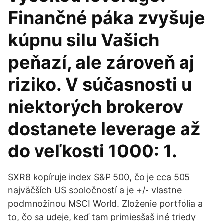
Finančné páka zvyšuje
kúpnu silu Vašich
peňazí, ale zároveň aj
riziko. V súčasnosti u
niektorých brokerov
dostanete leverage až
do veľkosti 1000: 1.
SXR8 kopíruje index S&P 500, čo je cca 505
najväčších US spoločností a je +/- vlastne
podmnožinou MSCI World. Zloženie portfólia a
to, čo sa udeje, keď tam primiesšaš iné triedy