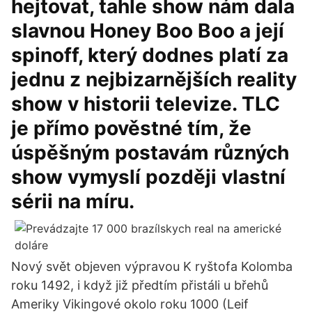
hejtovat, tahle show nám dala
slavnou Honey Boo Boo a její
spinoff, který dodnes platí za
jednu z nejbizarnějších reality
show v historii televize. TLC
je přímo pověstné tím, že
úspěšným postavám různých
show vymyslí později vlastní
sérii na míru.
Nový svět objeven výpravou K ryštofa Kolomba
roku 1492, i když již předtím přistáli u břehů
Ameriky Vikingové okolo roku 1000 (Leif