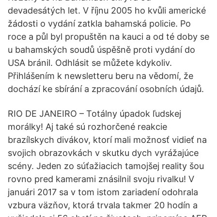
devadesátých let. V říjnu 2005 ho kvůli americké
žádosti o vydání zatkla bahamská policie. Po
roce a půl byl propuštěn na kauci a od té doby se
u bahamských soudů úspěšně proti vydání do
USA bránil. Odhlásit se můžete kdykoliv.
Přihlášením k newsletteru beru na vědomí, že
dochází ke sbírání a zpracování osobních údajů.
RIO DE JANEIRO – Totálny úpadok ľudskej
morálky! Aj také sú rozhorčené reakcie
brazílskych divákov, ktorí mali možnosť vidieť na
svojich obrazovkách v skutku dych vyrážajúce
scény. Jeden zo súťažiacich tamojšej reality šou
rovno pred kamerami znásilnil svoju rivalku! V
januári 2017 sa v tom istom zariadení odohrala
vzbura väzňov, ktorá trvala takmer 20 hodín a