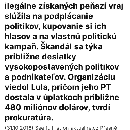
ilegálne získaných peňazí vraj
slúžila na podplácanie
politikov, kupovanie si ich
hlasov a na vlastnú politickú
kampaň. Škandál sa týka
približne desiatky
vysokopostavených politikov
a podnikateľov. Organizáciu
viedol Lula, pričom jeho PT
dostala v úplatkoch približne
480 miliónov dolárov, tvrdí
prokuratúra.
(31.10.2018) See full list on aktualne.cz Přesně