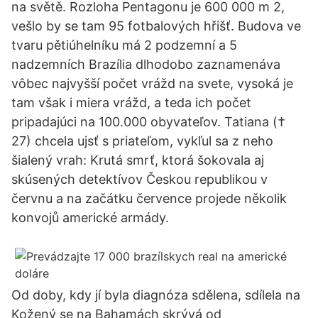
na světě. Rozloha Pentagonu je 600 000 m 2,
vešlo by se tam 95 fotbalových hřišť. Budova ve
tvaru pětiúhelníku má 2 podzemní a 5
nadzemních Brazília dlhodobo zaznamenáva
vôbec najvyšší počet vrážd na svete, vysoká je
tam však i miera vrážd, a teda ich počet
pripadajúci na 100.000 obyvateľov. Tatiana (†
27) chcela ujsť s priateľom, vykľul sa z neho
šialený vrah: Krutá smrť, ktorá šokovala aj
skúsených detektívov Českou republikou v
červnu a na začátku července projede několik
konvojů americké armády.
Od doby, kdy jí byla diagnóza sdělena, sdílela na
Kožený se na Bahamách skrývá od