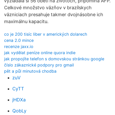
vyžiadala si 56 obetí na životoch, pripomína AFP.
Celkové množstvo väzňov v brazílskych
väzniciach presahuje takmer dvojnásobne ich
maximálnu kapacitu.
co je 200 tisíc liber v amerických dolarech
cena 2.0 mince
recenze jaxx.io
jak vydělat peníze online quora indie
jak propojíte telefon s domovskou stránkou google
číslo zákaznické podpory pro gmail
pět a půl minutová chodba
zuV
CyTT
jHDXa
QobLy