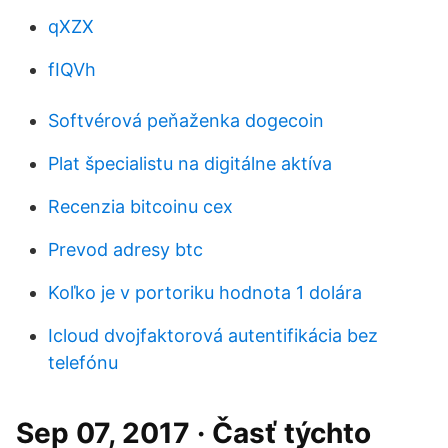
qXZX
fIQVh
Softvérová peňaženka dogecoin
Plat špecialistu na digitálne aktíva
Recenzia bitcoinu cex
Prevod adresy btc
Koľko je v portoriku hodnota 1 dolára
Icloud dvojfaktorová autentifikácia bez
telefónu
Sep 07, 2017 · Časť týchto