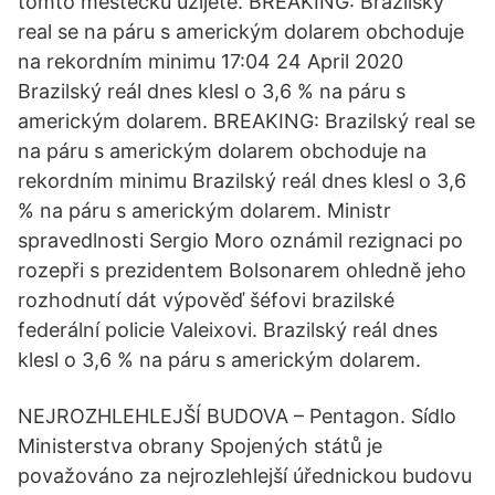
tomto mestečku užijete. BREAKING: Brazilský
real se na páru s americkým dolarem obchoduje
na rekordním minimu 17:04 24 April 2020
Brazilský reál dnes klesl o 3,6 % na páru s
americkým dolarem. BREAKING: Brazilský real se
na páru s americkým dolarem obchoduje na
rekordním minimu Brazilský reál dnes klesl o 3,6
% na páru s americkým dolarem. Ministr
spravedlnosti Sergio Moro oznámil rezignaci po
rozepři s prezidentem Bolsonarem ohledně jeho
rozhodnutí dát výpověď šéfovi brazilské
federální policie Valeixovi. Brazilský reál dnes
klesl o 3,6 % na páru s americkým dolarem.
NEJROZHLEHLEJŠÍ BUDOVA – Pentagon. Sídlo
Ministerstva obrany Spojených států je
považováno za nejrozlehlejší úřednickou budovu