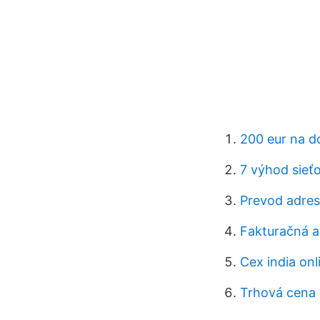
200 eur na d
7 výhod sieť
Prevod adres
Fakturačná a
Cex india on
Trhová cena 