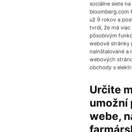
sociálne siete na 
bloomberg.com Fa
už 9 rokov a pos
tvrdí, že má via
pôsobivým funkciá
webové stránky 
nainštalované a
webových stráno
obchody s elekt
Určite m
umožní 
webe, na
farmársk