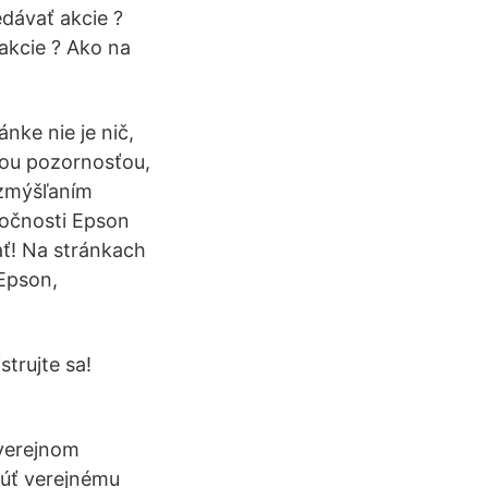
dávať akcie ?
akcie ? Ako na
nke nie je nič,
šou pozornosťou,
 zmýšľaním
ločnosti Epson
ať! Na stránkach
 Epson,
trujte sa!
 verejnom
núť verejnému