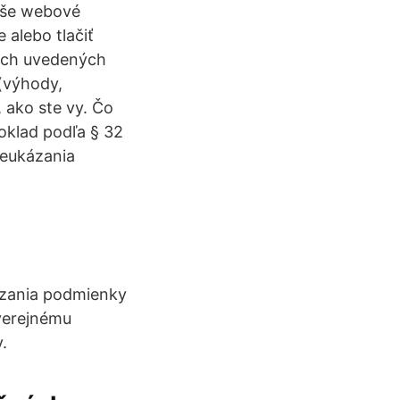
aše webové
alebo tlačiť
iach uvedených
(výhody,
 ako ste vy. Čo
oklad podľa § 32
reukázania
kázania podmienky
 verejnému
.