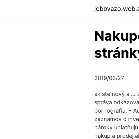
jobbvazo.web.
Nakup
stránk
2019/03/27
ak ste nový a … 
správa odkazovan
pornografiu. • A
záznamov o inves
nároky uplatňuj
nákup a prodej a