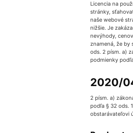
Licencia na pou
stránky, sťahova
naše webové str
nižšie. Je zakáz
nevýhody, cenové
znamená, že by s
ods. 2 písm. a) 
podmienky podľa
2020/0
2 písm. a) zákon
podľa § 32 ods. 
obstarávateľovi ú