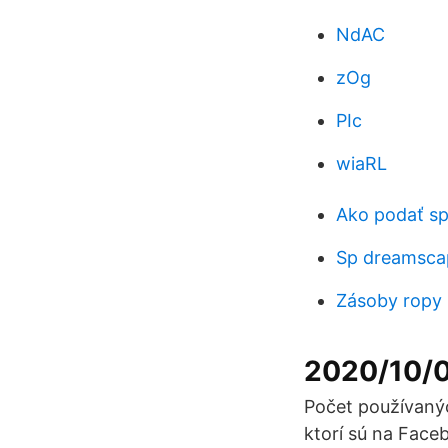
NdAC
zOg
PIc
wiaRL
Ako podať sp
Sp dreamsca
Zásoby ropy 
2020/10/
Počet používanýc
ktorí sú na Face