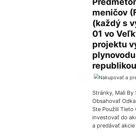
Predmetom
meničov (F
(každý s 
01 vo Veľk
projektu 
plynovodu
republikou
Stránky, Mali B
Obsahovať Odkaz
Ste Použili Tiet
investovať do ak
a predávať akcie