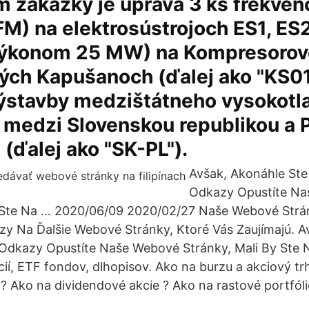
 zákazky je úprava 3 ks frekven
M) na elektrosústrojoch ES1, ES
výkonom 25 MW) na Kompresorove
ých Kapušanoch (ďalej ako "KS01
výstavby medzištátneho vysokotl
 medzi Slovenskou republikou a 
 (ďalej ako "SK-PL").
Avšak, Akonáhle Ste 
Odkazy Opustíte N
y Ste Na … 2020/06/09 2020/02/27 Naše Webové Str
y Na Ďalšie Webové Stránky, Ktoré Vás Zaujímajú. A
o Odkazy Opustíte Naše Webové Stránky, Mali By Ste 
cií, ETF fondov, dlhopisov. Ako na burzu a akciový t
 ? Ako na dividendové akcie ? Ako na rastové portfóli