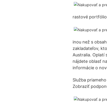
rastové portfólio
inou než s obsa
zakladateľov, kt
Australia. Oplatí
nájdete oblasť n
informácie o no
Služba priameho p
Zobraziť podpon