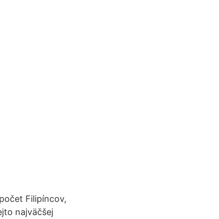
očet Filipíncov,
jto najväčšej