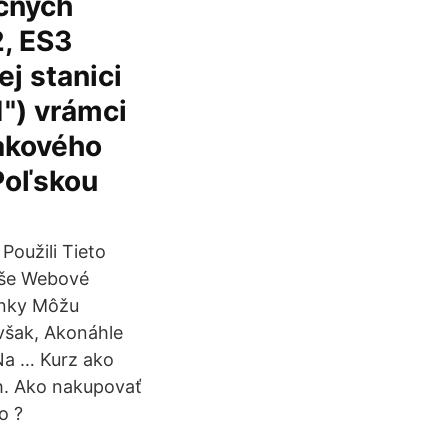
čných
2, ES3
j stanici
") vrámci
akového
Poľskou
Použili Tieto
aše Webové
ánky Môžu
však, Akonáhle
Na … Kurz ako
rh. Ako nakupovať
o ?