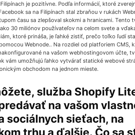
Filipínach je pozitívne. Podľa informácií, ktoré zverejn
cebook sa na Filipínach stal zbraňou v rukách Webn
tupom času sa zlepšoval skokmi a hranicami. Tento t
c ako 30 miliónov používateľov na celom svete a vďa
m, ktoré prináša, je ľahké zistiť, prečo toľko ľudí sta
pomocou Webnode.. Na rozdiel od platforiem CMS, k
 nakonfigurované na vašom webhostingovom účte, tv
k vám umožňujú ľahko vytvárať statické webové strá
ronickým obchodom na jednom mieste.
ôžete, služba Shopify Li
predávať na vašom vlast
 sociálnych sieťach, na
om trhu a ďalšie. Čo sa s