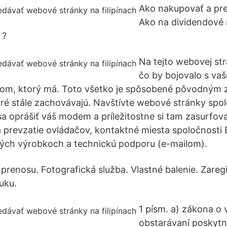
Ako nakupovať a pre
Ako na dividendové 
 ?
Na tejto webovej strá
čo by bojovalo s va
hom, ktorý má. Toto všetko je spôsobené pôvodným
oré stále zachovávajú. Navštívte webové stránky spo
 sa oprášiť váš modem a príležitostne si tam zasurfov
a prevzatie ovládačov, kontaktné miesta spoločnosti
vých výrobkoch a technickú podporu (e-mailom).
renosu. Fotografická služba. Vlastné balenie. Zaregis
uku.
1 písm. a) zákona o
obstarávaní poskyt