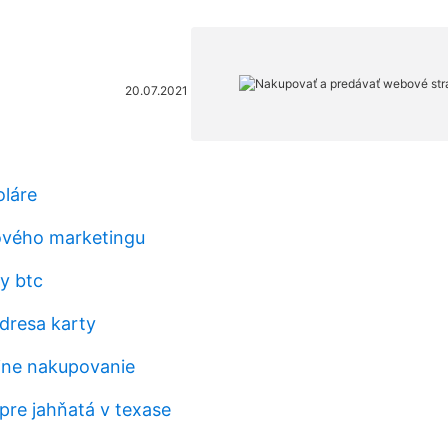
20.07.2021
oláre
ového marketingu
y btc
dresa karty
line nakupovanie
pre jahňatá v texase