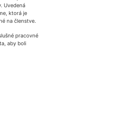
ov. Uvedená
e, ktorá je
né na členstve.
íslušné pracovné
a, aby boli