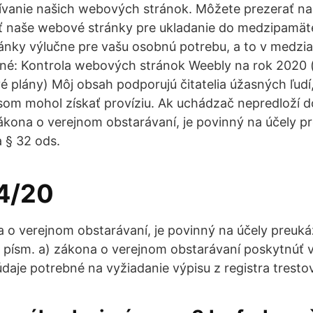
žívanie našich webových stránok. Môžete prezerať n
ť naše webové stránky pre ukladanie do medzipamäte 
ánky výlučne pre vašu osobnú potrebu, a to v medz
ané: Kontrola webových stránok Weebly na rok 2020 
 plány) Môj obsah podporujú čitatelia úžasných ľudí,
om mohol získať províziu. Ak uchádzač nepredloží d
zákona o verejnom obstarávaní, je povinný na účely p
 § 32 ods.
4/20
a o verejnom obstarávaní, je povinný na účely preu
1 písm. a) zákona o verejnom obstarávaní poskytnúť
daje potrebné na vyžiadanie výpisu z registra trestov