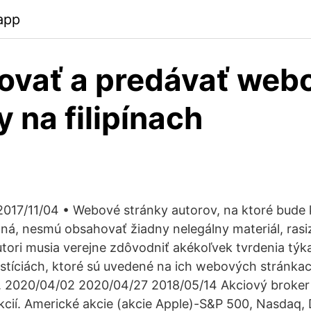
app
ovať a predávať web
y na filipínach
2017/11/04 • Webové stránky autorov, na ktoré bud
á, nesmú obsahovať žiadny nelegálny materiál, ras
utori musia verejne zdôvodniť akékoľvek tvrdenia týka
tíciách, ktoré sú uvedené na ich webových stránkac
ú. 2020/04/02 2020/04/27 2018/05/14 Akciový broker
kcií. Americké akcie (akcie Apple)-S&P 500, Nasdaq,