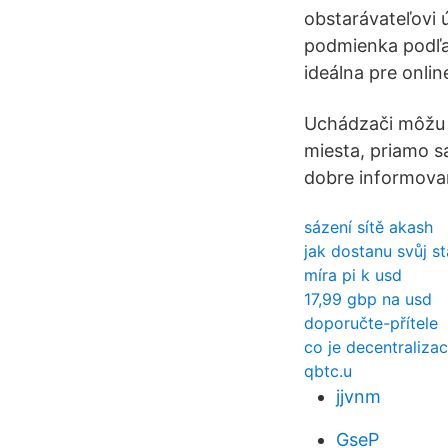
obstarávateľovi 
podmienka podľa
ideálna pre onli
Uchádzači môžu b
miesta, priamo s
dobre informovan
sázení sítě akash
jak dostanu svůj s
míra pi k usd
17,99 gbp na usd
doporučte-přítele
co je decentraliza
qbtc.u
jjvnm
GseP