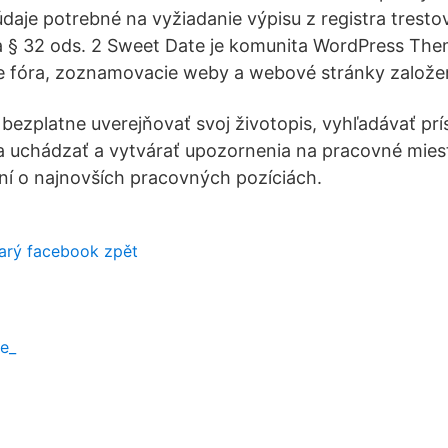
údaje potrebné na vyžiadanie výpisu z registra trest
 § 32 ods. 2 Sweet Date je komunita WordPress Them
ne fóra, zoznamovacie weby a webové stránky založe
ezplatne uverejňovať svoj životopis, vyhľadávať pr
a uchádzať a vytvárať upozornenia na pracovné miest
í o najnovších pracovných pozíciách.
tarý facebook zpět
ce_