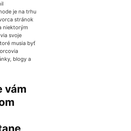
il
ode je na trhu
vorca stránok
ka niektorým
via svoje
toré musia byť
orcovia
nky, blogy a
te vám
nom
tane,