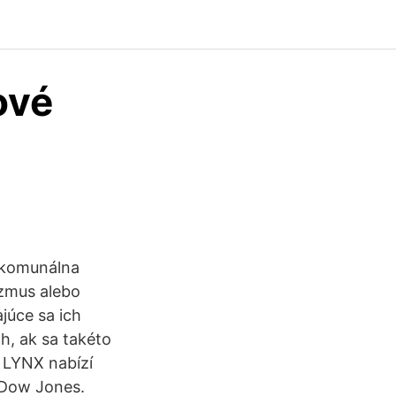
ové
e komunálna
izmus alebo
júce sa ich
h, ak sa takéto
 LYNX nabízí
 Dow Jones.