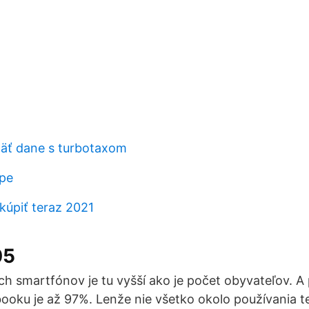
äť dane s turbotaxom
pe
kúpiť teraz 2021
05
h smartfónov je tu vyšší ako je počet obyvateľov. A p
booku je až 97%. Lenže nie všetko okolo používania te