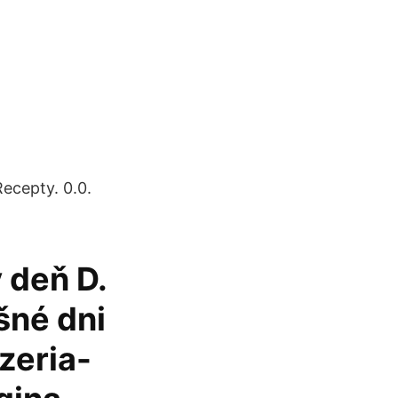
Recepty. 0.0.
 deň D.
šné dni
zeria-