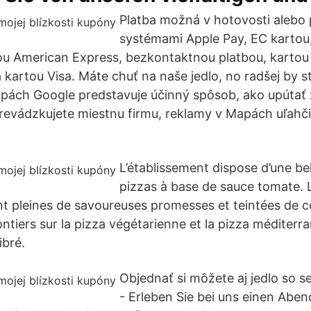
Platba možná v hotovosti alebo
systémami Apple Pay, EC kartou
ou American Express, bezkontaktnou platbou, kartou
 kartou Visa. Máte chuť na naše jedlo, no radšej by s
pách Google predstavuje účinný spôsob, ako upútať 
prevádzkujete miestnu firmu, reklamy v Mapách uľahči
L’établissement dispose d’une bel
pizzas à base de sauce tomate. L
nt pleines de savoureuses promesses et teintées de c
ntiers sur la pizza végétarienne et la pizza méditerr
ibré.
Objednať si môžete aj jedlo so s
- Erleben Sie bei uns einen Abend