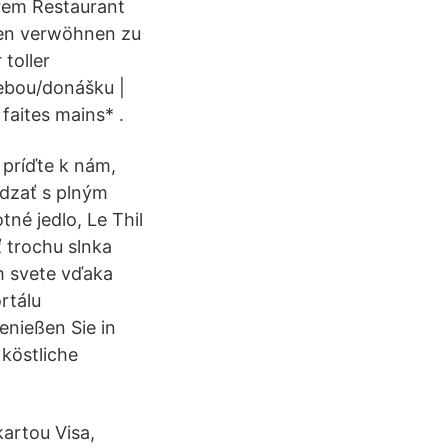
erem Restaurant
isen verwöhnen zu
toller
sebou/donášku |
faites mains* .
príďte k nám,
ádzať s plným
né jedlo, Le Thil
ť trochu slnka
om svete vďaka
rtálu
enießen Sie in
köstliche
kartou Visa,