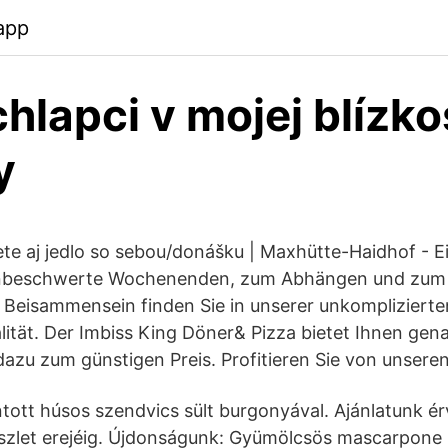
app
chlapci v mojej blízko
y
te aj jedlo so sebou/donášku | Maxhütte-Haidhof - Ei
 unbeschwerte Wochenenden, zum Abhängen und zum
Beisammensein finden Sie in unserer unkompliziert
lität. Der Imbiss King Döner& Pizza bietet Ihnen gen
azu zum günstigen Preis. Profitieren Sie von unseren 
ntott húsos szendvics sült burgonyával. Ajánlatunk é
 készlet erejéig. Újdonságunk: Gyümölcsös mascarpon