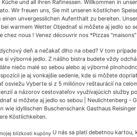
er Küche und all ihren Rafinessen. Willkommen in uns
erato. Wir freuen uns, Sie mit unseren köstlichen Spe
 einen unvergesslichen Aufenthalt zu bereiten. Unser 
 bei warmem Wetter Objednať si môžete aj jedlo so 
e chez nous ! Venez découvrir nos *Pizzas "maisons" 
dychový deň a nečakať dlho na obed? V tom prípade 
jte si výborné jedlo. Z nášho bistra budete vždy odch
áte niečo malé so sebou alebo aj výborné plnohodnot
dispozícii je aj vonkajšie sedenie, kde si môžete dopria
ať osviežu Vyberte si z 5 miliónov reštaurácií na cel
enzií a názorov cestovateľov využívajúcich služby po
dnať si môžete aj jedlo so sebou | Neulichtenberg - G
n wie idyllischen Buschenschank Gasthaus Reisinger 
re Köstlichkeiten.
U nás sa platí debetnou kartou, 