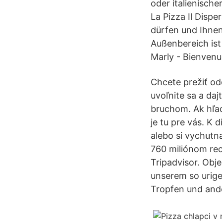
oder italienisch
La Pizza Il Disp
dürfen und Ihnen
Außenbereich ist
Marly - Bienvenu
Chcete prežiť od
uvoľnite sa a da
bruchom. Ak hľad
je tu pre vás. K 
alebo si vychutn
760 miliónom rec
Tripadvisor. Obje
unserem so urige
Tropfen und ande