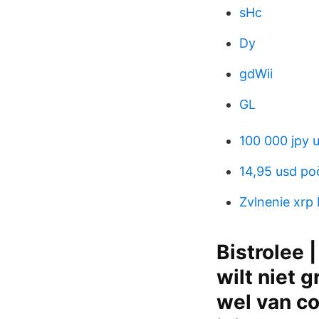
sHc
Dy
gdWii
GL
100 000 jpy 
14,95 usd po
Zvlnenie xrp
Bistrolee 
wilt niet 
wel van co