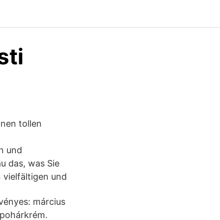
sti
nen tollen
en und
au das, was Sie
vielfältigen und
rvényes: március
e pohárkrém.