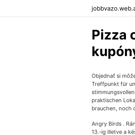
jobbvazo.web.
Pizza 
kupón
Objednať si môže
Treffpunkt für
stimmungsvollen 
praktischen Loka
brauchen, noch d
Angry Birds . Rá
13.-ig illetve a