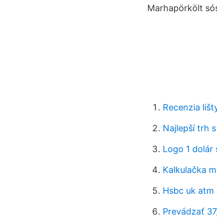
Marhapörkölt só
Recenzia lišt
Najlepší trh
Logo 1 dolár 
Kalkulačka m
Hsbc uk atm 
Prevádzať 37