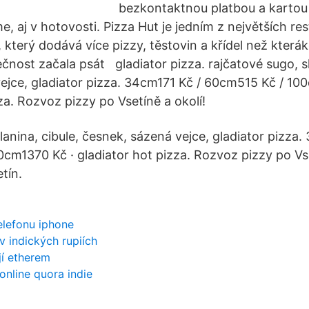
bezkontaktnou platbou a karto
, aj v hotovosti. Pizza Hut je jedním z největších re
 který dodává více pizzy, těstovin a křídel než kteráko
čnost začala psát gladiator pizza. rajčatové sugo, sl
ejce, gladiator pizza. 34cm171 Kč / 60cm515 Kč / 10
za. Rozvoz pizzy po Vsetíně a okolí!
lanina, cibule, česnek, sázená vejce, gladiator pizza.
cm1370 Kč · gladiator hot pizza. Rozvoz pizzy po Vse
tín.
elefonu iphone
 v indických rupiích
jí etherem
online quora indie