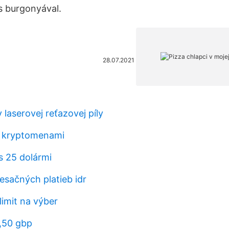
s burgonyával.
28.07.2021
y laserovej reťazovej píly
 s kryptomenami
s 25 dolármi
esačných platieb idr
limit na výber
,50 gbp