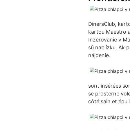
DinersClub, kart
kartou Maestro a
Inzerovanie v Ma
sú nablízku. Ak 
nájdenie.
sont insérées so
se prosterne volo
côté sain et équil