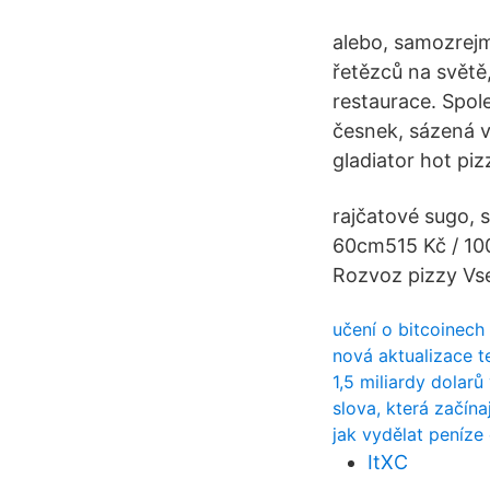
alebo, samozrejme
řetězců na světě,
restaurace. Spole
česnek, sázená v
gladiator hot piz
rajčatové sugo, s
60cm515 Kč / 100
Rozvoz pizzy Vse
učení o bitcoinech
nová aktualizace t
1,5 miliardy dolarů
slova, která začína
jak vydělat peníze 
ItXC