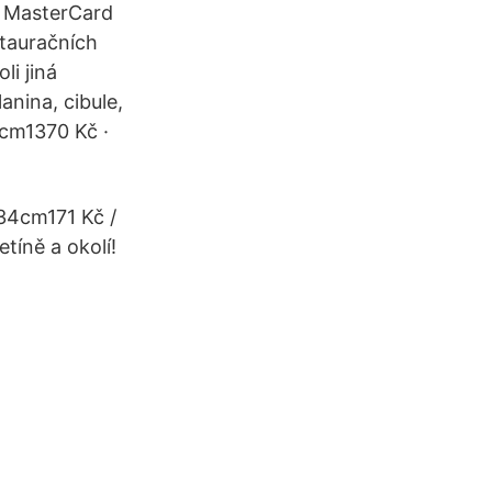
u MasterCard
stauračních
li jiná
anina, cibule,
0cm1370 Kč ·
 34cm171 Kč /
tíně a okolí!