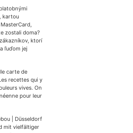
 platobnými
, kartou
 MasterCard,
te zostali doma?
zákazníkov, ktorí
a ľuďom jej
le carte de
es recettes qui y
ouleurs vives. On
anéenne pour leur
ebou | Düsseldorf
 mit vielfältiger