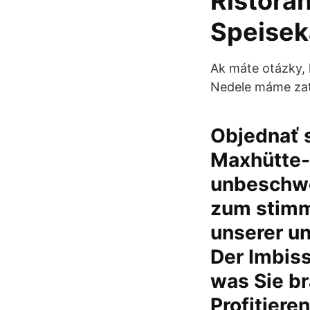
Ristora
Speisek
Ak máte otázky, 
Nedele máme za
Objednať s
Maxhütte-H
unbeschw
zum stimm
unserer un
Der Imbiss
was Sie b
Profitiere