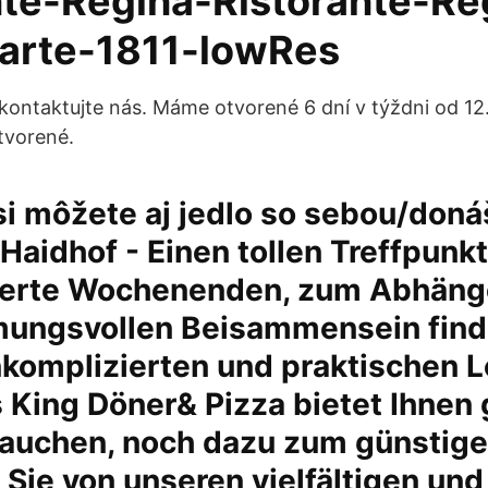
nte-Regina-Ristorante-Re
arte-1811-lowRes
kontaktujte nás. Máme otvorené 6 dní v týždni od 12
tvorené.
i môžete aj jedlo so sebou/doná
aidhof - Einen tollen Treffpunkt
erte Wochenenden, zum Abhäng
ungsvollen Beisammensein finde
komplizierten und praktischen Lo
 King Döner& Pizza bietet Ihnen
rauchen, noch dazu zum günstigen
n Sie von unseren vielfältigen und