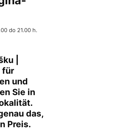
gina-
.00 do 21.00 h.
šku |
 für
en und
n Sie in
kalität.
 genau das,
 Preis.