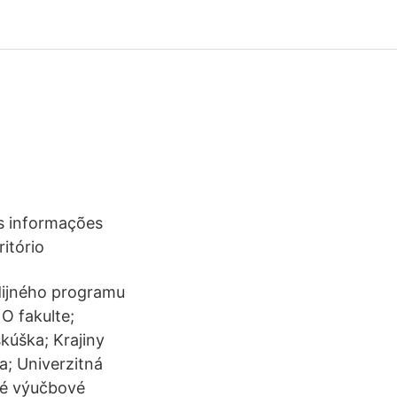
as informações
ritório
udijného programu
O fakulte;
kúška; Krajiny
a; Univerzitná
ané výučbové