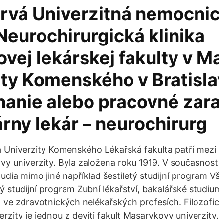
trvá Univerzitná nemocni
Neurochirurgická klinika
vej lekárskej fakulty v Ma
ity Komenského v Bratisl
anie alebo pracovné zara
rny lekár – neurochirurg
a Univerzity Komenského Lékařská fakulta patří mezi č
vy univerzity. Byla založena roku 1919. V současnosti
udia mimo jiné například šestiletý studijní program 
etý studijní program Zubní lékařství, bakalářské studi
 ve zdravotnických nelékařských profesích. Filozofic
zity je jednou z devíti fakult Masarykovy univerzity.