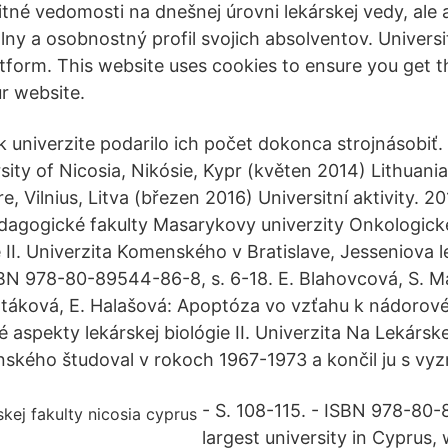
né vedomosti na dnešnej úrovni lekárskej vedy, ale aj
ny a osobnostný profil svojich absolventov. Universit
form. This website uses cookies to ensure you get t
r website.
k univerzite podarilo ich počet dokonca strojnásobiť
rsity of Nicosia, Nikósie, Kypr (květen 2014) Lithuan
, Vilnius, Litva (březen 2016) Universitní aktivity. 20
dagogické fakulty Masarykovy univerzity Onkologick
e II. Univerzita Komenského v Bratislave, Jesseniova l
BN 978-80-89544-86-8, s. 6-18. E. Blahovcová, S. 
atáková, E. Halašová: Apoptóza vo vzťahu k nádorov
 aspekty lekárskej biológie II. Univerzita Na Lekárske
ského študoval v rokoch 1967-1973 a končil ju s v
- S. 108-115. - ISBN 978-80
largest university in Cyprus,