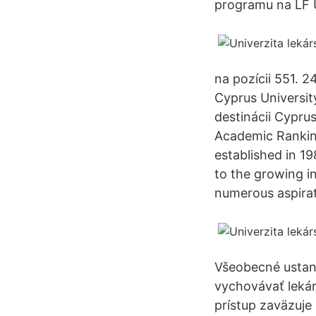
programu na LF 
na pozícii 551. 
Cyprus Universit
destinácii Cypru
Academic Ranking
established in 19
to the growing in
numerous aspirat
Všeobecné ustanov
vychovávať lekár
prístup zaväzuj