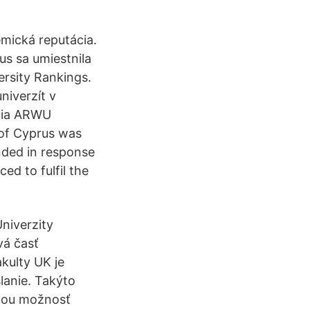
mická reputácia.
us sa umiestnila
ersity Rankings.
niverzít v
enia ARWU
 of Cyprus was
unded in response
ed to fulfil the
Univerzity
vá časť
kulty UK je
lanie. Takýto
úcou možnosť