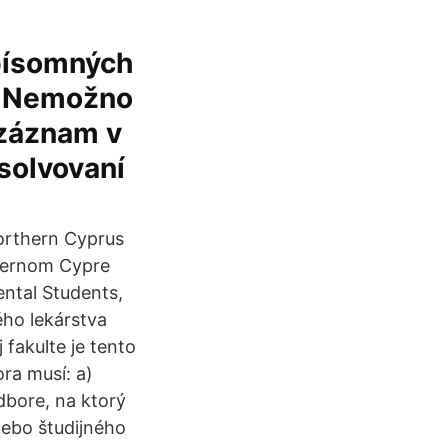
písomných
K. Nemožno
 záznam v
solvovaní
orthern Cyprus
evernom Cypre
ental Students,
ého lekárstva
fakulte je tento
ra musí: a)
dbore, na ktorý
lebo študijného