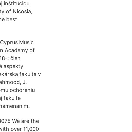
 inštitúciou
y of Nicosia,
he best
. Cyprus Music
ian Academy of
18-: člen
é aspekty
ekárska fakulta v
Mahmood, J.
ému ochoreniu
j fakulte
yznamenaním.
-8075 We are the
 with over 11,000