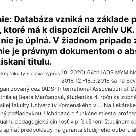
ie: Databáza vzniká na základe 
 ktoré má k dispozícii Archív U
e nie je úplná. V žiadnom prípade
nie je právnym dokumentom o ab
získaní titulu.
10. 2020) 64th IADS MYM N
2018 12.-18.3.2018 sa na S
ganizovaný cez IADS- International Association of D
tnila aj Beáta Marčanová, študentka 4. ročníka zubn
rskej fakulty Univerzity Komenského v … Na Lekárskej 
aný požiadavkou: Uchádzač o funkčné miesto profeso
uálnu pedagogickú činnosť v príslušnom študijnom o
 a spĺňať predpoklady na garanta študijného odboru a