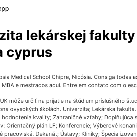
app
zita lekárskej fakulty
a cyprus
cosia Medical School Chipre, Nicósia. Consiga todas 
, MBA e mestrados aqui. Entre em contato com o esc
 UK môže určiť na prijatie na štúdium príslušného št
ona ovysokých školách. Univerzita; Lekárska fakulta. 
hodnotenia kvality; Zahraničné vzťahy; Doplňujúca s
; Orientačný plán LF; Konferencie; Výberové konani
né pracoviská. Dekanát; Ústavy; Kliniky; Špecializov