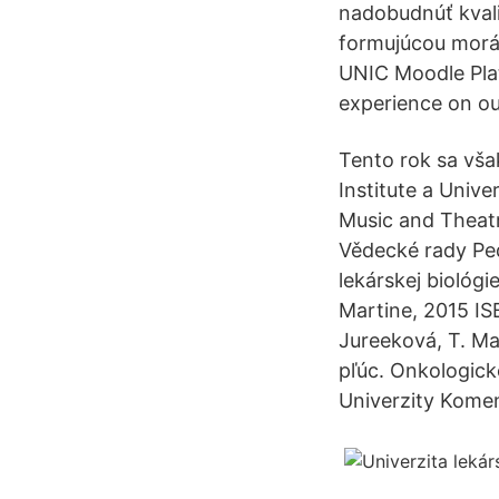
nadobudnúť kvalit
formujúcou morál
UNIC Moodle Plat
experience on ou
Tento rok sa vša
Institute a Unive
Music and Theatre
Vědecké rady Pe
lekárskej biológi
Martine, 2015 IS
Jureeková, T. M
pľúc. Onkologické
Univerzity Komen