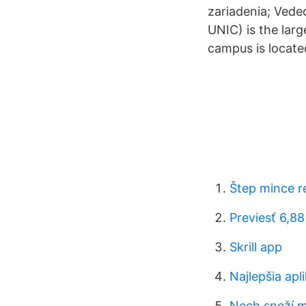
zariadenia; Vede
UNIC) is the larg
campus is located
Štep mince r
Previesť 6,88
Skrill app
Najlepšia ap
Nech sneží 