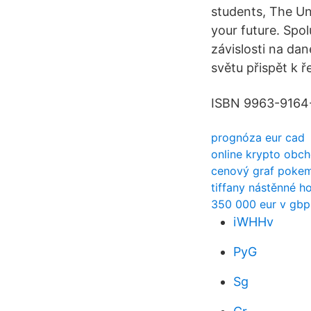
students, The Uni
your future. Spol
závislosti na da
světu přispět k 
ISBN 9963-9164-
prognóza eur cad
online krypto obc
cenový graf poke
tiffany nástěnné h
350 000 eur v gbp
iWHHv
PyG
Sg