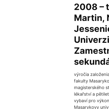
2008 – 
Martin, 
Jessenio
Univerz
Zamestn
sekundá
výročia založeni
fakulty Masaryko
magisterského st
lékařství a pětil
vybaví pro výkon
Masarykovy univer