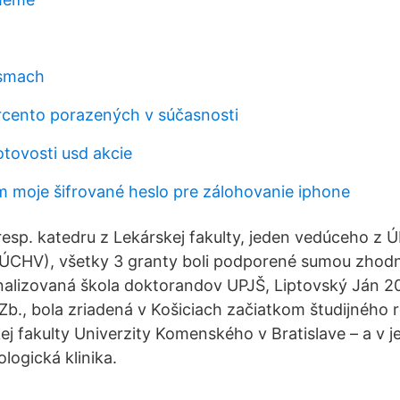
ásmach
rcento porazených v súčasnosti
otovosti usd akcie
 moje šifrované heslo pre zálohovanie iphone
esp. katedru z Lekárskej fakulty, jeden vedúceho z 
z ÚCHV), všetky 3 granty boli podporené sumou zhodn
nalizovaná škola doktorandov UPJŠ, Liptovský Ján 2
Zb., bola zriadená v Košiciach začiatkom študijného
j fakulty Univerzity Komenského v Bratislave – a v je
logická klinika.