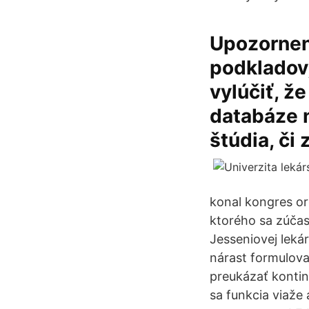
Upozornen
podkladov,
vylúčiť, ž
databáze 
štúdia, či 
konal kongres or
ktorého sa zúčas
Jesseniovej leká
nárast formulov
preukázať kontin
sa funkcia viaže