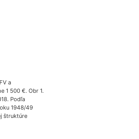
ÚFV a
e 1 500 €. Obr 1.
018. Podľa
 roku 1948/49
j štruktúre