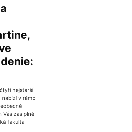
ca
rtine,
ave
denie:
tyři nejstarší
 nabízí v rámci
Všeobecné
um Vás zas plně
ká fakulta