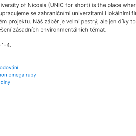
versity of Nicosia (UNIC for short) is the place wher
upracujeme se zahraničními univerzitami i lokálními f
ném projektu. Náš záběr je velmi pestrý, ale jen díky
řešení zásadních environmentálních témat.
1-4.
hodování
mon omega ruby
odiny