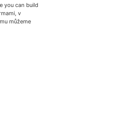
e you can build
irmami, v
 tomu můžeme