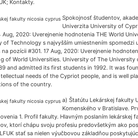
UK; Kontakty.
Spokojnosť študentov, akade
Univerzita University of Cypr
24 Aug, 2020: Uverejnenie hodnotenia THE World Univ
y of Technology s najvyšším umiestnením spomedzi u
s na pozícii #301. 17 Aug, 2020: Uverejnenie hodnot
 of World Universities. University of The University
89 and admitted its first students in 1992. It was fo
tellectual needs of the Cypriot people, and is well plac
ions of the country.
a) Štatútu Lekárskej fakulty 
Komenského v Bratislave. Pr
enia 1. Profil fakulty. Hlavným poslaním lekárskej fa
ov, ktorí chápu svoju profesiu predovšetkým ako pos
e LFUK stať sa nielen výučbovou základňou poskytuj