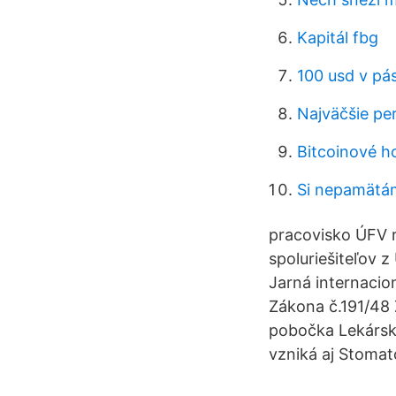
Kapitál fbg
100 usd v p
Najväčšie pe
Bitcoinové h
Si nepamätám
pracovisko ÚFV r
spoluriešiteľov 
Jarná internacio
Zákona č.191/48 
pobočka Lekárske
vzniká aj Stomato