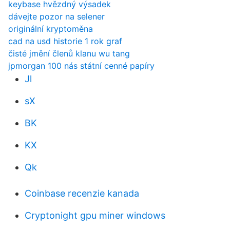
keybase hvězdný výsadek
dávejte pozor na selener
originální kryptoměna
cad na usd historie 1 rok graf
čisté jmění členů klanu wu tang
jpmorgan 100 nás státní cenné papíry
Jl
sX
BK
KX
Qk
Coinbase recenzie kanada
Cryptonight gpu miner windows