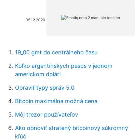
05.12.2020
19_00 gmt do centrálneho času
Koľko argentínskych pesos v jednom
americkom dolári
Opraviť typy správ 5.0
Bitcoin maximálna možná cena
Môj trezor používateľov
Ako obnoviť stratený bitcoinový súkromný
kľúč