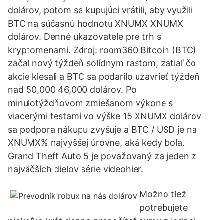
dolárov, potom sa kupujúci vrátili, aby využili
BTC na súčasnú hodnotu XNUMX XNUMX
dolárov. Denné ukazovatele pre trh s
kryptomenami. Zdroj: room360 Bitcoin (BTC)
začal nový týždeň solídnym rastom, zatiaľ čo
akcie klesali a BTC sa podarilo uzavrieť týždeň
nad 50,000 46,000 dolárov. Po
minulotýždňovom zmiešanom výkone s
viacerými testami vo výške 15 XNUMX dolárov
sa podpora nákupu zvyšuje a BTC / USD je na
XNUMX% najvyššej úrovne, aká kedy bola.
Grand Theft Auto 5 je považovaný za jeden z
najväčších dielov série videohier.
Možno tiež
potrebujete