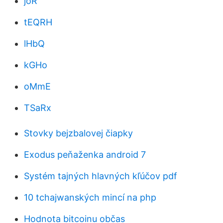
joR
tEQRH
lHbQ
kGHo
oMmE
TSaRx
Stovky bejzbalovej čiapky
Exodus peňaženka android 7
Systém tajných hlavných kľúčov pdf
10 tchajwanských mincí na php
Hodnota bitcoinu občas