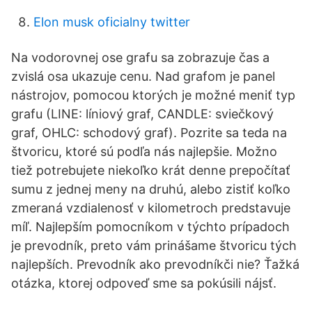
Elon musk oficialny twitter
Na vodorovnej ose grafu sa zobrazuje čas a
zvislá osa ukazuje cenu. Nad grafom je panel
nástrojov, pomocou ktorých je možné meniť typ
grafu (LINE: líniový graf, CANDLE: sviečkový
graf, OHLC: schodový graf). Pozrite sa teda na
štvoricu, ktoré sú podľa nás najlepšie. Možno
tiež potrebujete niekoľko krát denne prepočítať
sumu z jednej meny na druhú, alebo zistiť koľko
zmeraná vzdialenosť v kilometroch predstavuje
míľ. Najlepším pomocníkom v týchto prípadoch
je prevodník, preto vám prinášame štvoricu tých
najlepších. Prevodník ako prevodníkči nie? Ťažká
otázka, ktorej odpoveď sme sa pokúsili nájsť.