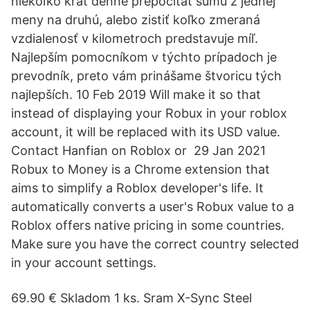
niekoľko krát denne prepočítať sumu z jednej
meny na druhú, alebo zistiť koľko zmeraná
vzdialenosť v kilometroch predstavuje míľ.
Najlepším pomocníkom v týchto prípadoch je
prevodník, preto vám prinášame štvoricu tých
najlepších. 10 Feb 2019 Will make it so that
instead of displaying your Robux in your roblox
account, it will be replaced with its USD value.
Contact Hanfian on Roblox or 29 Jan 2021
Robux to Money is a Chrome extension that
aims to simplify a Roblox developer's life. It
automatically converts a user's Robux value to a
Roblox offers native pricing in some countries.
Make sure you have the correct country selected
in your account settings.
69.90 € Skladom 1 ks. Sram X-Sync Steel