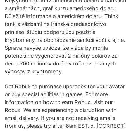
Nejvýhodnější kurz amerického dolaru v bankách
a směnárnách, graf kurzu amerického dolaru.
Důležité informace o americkém dolaru. Think
tank s väzbami na iránske predsedníctvo
priniesol štúdiu podporujúcu použitie
kryptomeny na obchádzanie sankcií voči krajine.
Správa navyše uvádza, že vláda by mohla
potenciálne vygenerovať 2 milióny dolárov za
deň a 700 miliónov dolárov ročne z priamych
výnosov z kryptomeny.
Get Robux to purchase upgrades for your avatar
or buy special abilities in games. For more
information on how to earn Robux, visit our
Robux We are experiencing a disruption with
email delivery. If you are not receiving emails
from us, please try after 8am EST. x. [CORRECT]