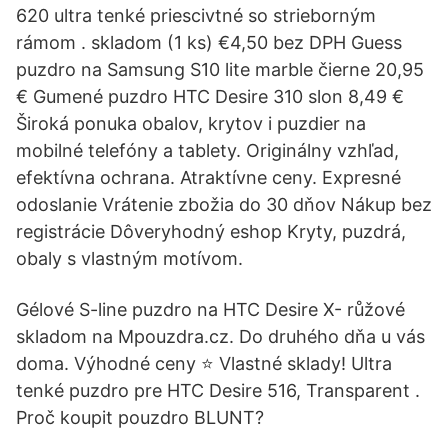
620 ultra tenké priescivtné so strieborným
rámom . skladom (1 ks) €4,50 bez DPH Guess
puzdro na Samsung S10 lite marble čierne 20,95
€ Gumené puzdro HTC Desire 310 slon 8,49 €
Široká ponuka obalov, krytov i puzdier na
mobilné telefóny a tablety. Originálny vzhľad,
efektívna ochrana. Atraktívne ceny. Expresné
odoslanie Vrátenie zbožia do 30 dňov Nákup bez
registrácie Dôveryhodný eshop Kryty, puzdrá,
obaly s vlastným motívom.
Gélové S-line puzdro na HTC Desire X- růžové
skladom na Mpouzdra.cz. Do druhého dňa u vás
doma. Výhodné ceny ⭐ Vlastné sklady! Ultra
tenké puzdro pre HTC Desire 516, Transparent .
Proč koupit pouzdro BLUNT?