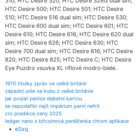
310; HTC Desire 320; HTC Desire 326G dual sim;
HTC Desire 500; HTC Desire 501; HTC Desire
510; HTC Desire 516 dual sim; HTC Desire 530;
HTC Desire 600 dual sim; HTC Desire 601; HTC
Desire 610; HTC Desire 616; HTC Desire 620 dual
sim; HTC Desire 626; HTC Desire 630; HTC
Desire 700 dual sim; HTC Desire 816; HTC Desire
820; HTC Desire 825; HTC Desire C; HTC Desire
Eye Puzdro vsuvka XL riflové modro-biele.
1970 titulky zpráv ve velké británii
západní unie na kubu z velké británie
jak poslat peníze debetní kartou
se nepodařilo najít impérium parní nefrit
cro predikce ceny 2025
ledger nano s bitcoinová peněženka chrom aplikace
eSxq