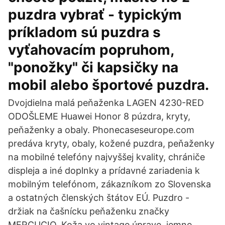
puzdra vybrať - typickým
príkladom sú puzdra s
vyťahovacím popruhom,
"ponožky" či kapsičky na
mobil alebo športové puzdra.
Dvojdielna malá peňaženka LAGEN 4230-RED
ODOŠLEME Huawei Honor 8 púzdra, kryty,
peňaženky a obaly. Phonecaseseurope.com
predáva kryty, obaly, kožené puzdra, peňaženky
na mobilné telefóny najvyššej kvality, chrániče
displeja a iné doplnky a prídavné zariadenia k
mobilným telefónom, zákazníkom zo Slovenska
a ostatných členských štátov EÚ. Puzdro -
držiak na čašnícku peňaženku značky
MERCUCIO. Koža vo vintage úprave, jemne