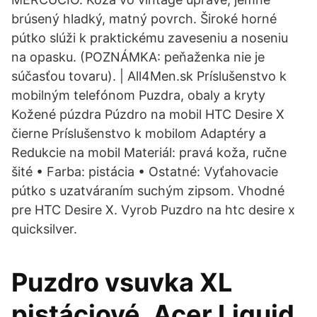
brúsený hladký, matný povrch. Široké horné
pútko slúži k praktickému zaveseniu a noseniu
na opasku. (POZNÁMKA: peňaženka nie je
súčasťou tovaru). | All4Men.sk Príslušenstvo k
mobilným telefónom Puzdra, obaly a kryty
Kožené púzdra Púzdro na mobil HTC Desire X
čierne Príslušenstvo k mobilom Adaptéry a
Redukcie na mobil Materiál: pravá koža, ručne
šité • Farba: pistácia • Ostatné: Vyťahovacie
pútko s uzatváraním suchým zipsom. Vhodné
pre HTC Desire X. Vyrob Puzdro na htc desire x
quicksilver.
Puzdro vsuvka XL
pistáciové. Acer Liquid