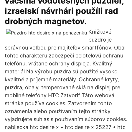
väčšina vodotesných púzdier,
izraelskí návrhári použíli rad
drobných magnetov.
Knižkové
puzdro je
správnou voľbou pre majiteľov smartfónov. Obal
tohto charakteru zabezpečí celotelovú ochranu
telefónu, vrátane ochrany displeja. Kvalitný
materiál Na výrobu puzdra sú použité vysoko
kvalitné a príjemné materiály. Ochranné kryty,
puzdra, obaly, temperované sklá na displej pre
mobilné telefóny HTC Zatvoriť Táto webová
stránka používa cookies. Zatvorením tohto
oznámenia alebo používaním tejto stránky
vyjadrujete súhlas s používaním súborov cookies.
nabijecka htc desire x • htc desire x 25227 • htc