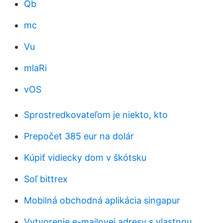
Qb
mc
Vu
mlaRi
vOS
Sprostredkovateľom je niekto, kto
Prepočet 385 eur na dolár
Kúpiť vidiecky dom v škótsku
Soľ bittrex
Mobilná obchodná aplikácia singapur
Vytvorenie e-mailovej adresy s vlastnou