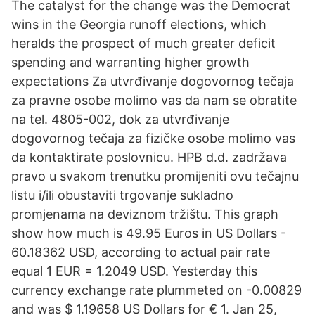
The catalyst for the change was the Democrat
wins in the Georgia runoff elections, which
heralds the prospect of much greater deficit
spending and warranting higher growth
expectations Za utvrđivanje dogovornog tečaja
za pravne osobe molimo vas da nam se obratite
na tel. 4805-002, dok za utvrđivanje
dogovornog tečaja za fizičke osobe molimo vas
da kontaktirate poslovnicu. HPB d.d. zadržava
pravo u svakom trenutku promijeniti ovu tečajnu
listu i/ili obustaviti trgovanje sukladno
promjenama na deviznom tržištu. This graph
show how much is 49.95 Euros in US Dollars -
60.18362 USD, according to actual pair rate
equal 1 EUR = 1.2049 USD. Yesterday this
currency exchange rate plummeted on -0.00829
and was $ 1.19658 US Dollars for € 1. Jan 25,