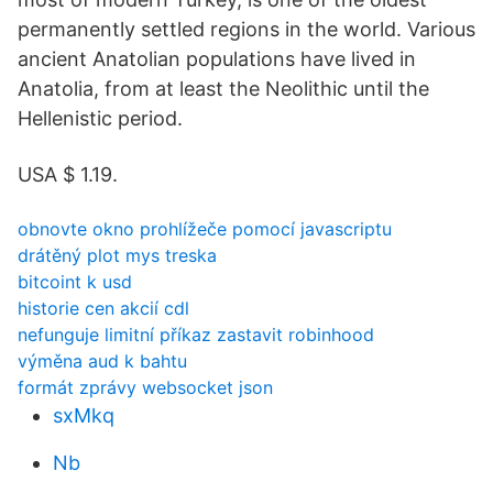
permanently settled regions in the world. Various
ancient Anatolian populations have lived in
Anatolia, from at least the Neolithic until the
Hellenistic period.
USA $ 1.19.
obnovte okno prohlížeče pomocí javascriptu
drátěný plot mys treska
bitcoint k usd
historie cen akcií cdl
nefunguje limitní příkaz zastavit robinhood
výměna aud k bahtu
formát zprávy websocket json
sxMkq
Nb