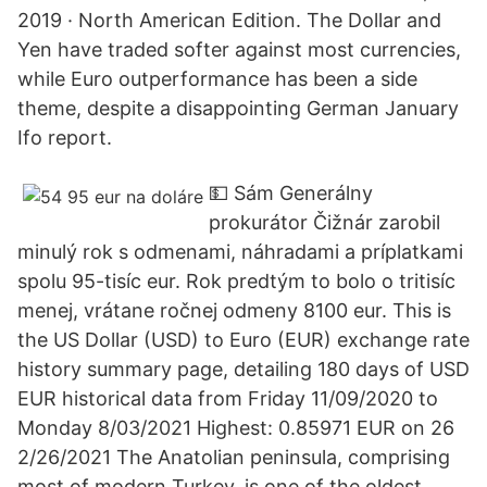
2019 · North American Edition. The Dollar and
Yen have traded softer against most currencies,
while Euro outperformance has been a side
theme, despite a disappointing German January
Ifo report.
💵 Sám Generálny
prokurátor Čižnár zarobil
minulý rok s odmenami, náhradami a príplatkami
spolu 95-tisíc eur. Rok predtým to bolo o tritisíc
menej, vrátane ročnej odmeny 8100 eur. This is
the US Dollar (USD) to Euro (EUR) exchange rate
history summary page, detailing 180 days of USD
EUR historical data from Friday 11/09/2020 to
Monday 8/03/2021 Highest: 0.85971 EUR on 26
2/26/2021 The Anatolian peninsula, comprising
most of modern Turkey, is one of the oldest